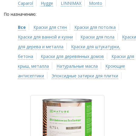
Caparol
Hygge
LINNIMAX
Monto
По назначению:
Все
Краски для стен
Краски для потолка
Краски для ванной и кухни
Краски для пола
Краск
для дерева и металла
Краски для штукатурки,
бетона
Краски для деревянных домов
Краски для
крыш, металла
Натуральные масла
Кроющие
антисептики
Эпоксидные затирки для плитки