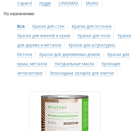
Caparol
Hygge
LINNIMAX
Monto
По назначению:
Все
Краски для стен
Краски для потолка
Краски для ванной и кухни
Краски для пола
Краск
для дерева и металла
Краски для штукатурки,
бетона
Краски для деревянных домов
Краски для
крыш, металла
Натуральные масла
Кроющие
антисептики
Эпоксидные затирки для плитки