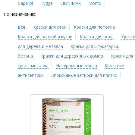
Caparol
Hygge
LINNIMAX
Monto
По назначению:
Все
Краски для стен
Краски для потолка
Краски для ванной и кухни
Краски для пола
Краск
для дерева и металла
Краски для штукатурки,
бетона
Краски для деревянных домов
Краски для
крыш, металла
Натуральные масла
Кроющие
антисептики
Эпоксидные затирки для плитки