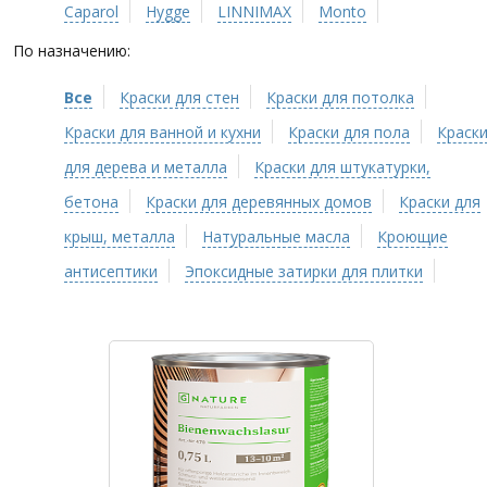
Caparol
Hygge
LINNIMAX
Monto
По назначению:
Все
Краски для стен
Краски для потолка
Краски для ванной и кухни
Краски для пола
Краск
для дерева и металла
Краски для штукатурки,
бетона
Краски для деревянных домов
Краски для
крыш, металла
Натуральные масла
Кроющие
антисептики
Эпоксидные затирки для плитки