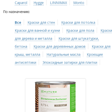
Caparol
Hygge
LINNIMAX
Monto
По назначению:
Все
Краски для стен
Краски для потолка
Краски для ванной и кухни
Краски для пола
Краск
для дерева и металла
Краски для штукатурки,
бетона
Краски для деревянных домов
Краски для
крыш, металла
Натуральные масла
Кроющие
антисептики
Эпоксидные затирки для плитки