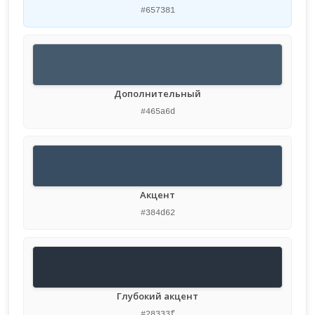
#657381
Дополнительный
#465a6d
Акцент
#384d62
Глубокий акцент
#28333f