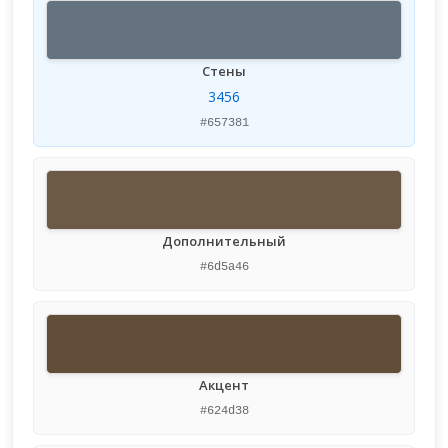
Стены
3456
#657381
Дополнительный
#6d5a46
Акцент
#624d38