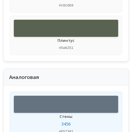
#c0c6b9
Плинтус
#5a6251
Аналоговая
Стены
3456
#657381