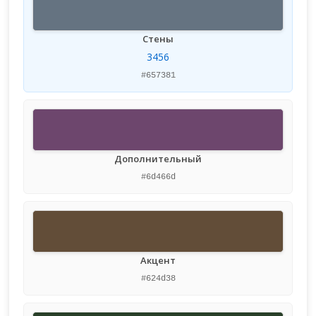
Стены
3456
#657381
Дополнительный
#6d466d
Акцент
#624d38