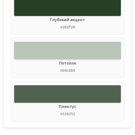
Глубокий акцент
#283f28
Потолок
#b9c6b9
Плинтус
#516251