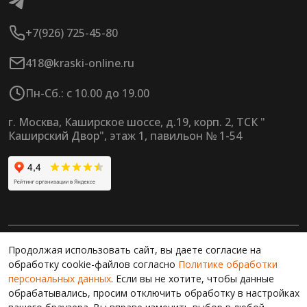
+7(926) 725-45-80
418@kraski-online.ru
Пн-Сб.: с 10.00 до 19.00
г. Москва, Каширское шоссе, д.19, корп. 2, ТСК "
Каширский Двор", этаж 1, павильон № 1-54
© 2026 КраскиОнлайн |
Политика конфиденциальности
Продолжая использовать сайт, вы даете согласие на
обработку cookie-файлов согласно
Политике обработки
Продолжая работу с сайтом, вы даете согласие на
персональных данных
. Если вы не хотите, чтобы данные
использование сайтом cookies и обработку персональных
обрабатывались, просим отключить обработку в настройках
данных в целях функционирования сайта, проведения