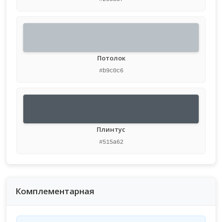
Потолок
#b9c0c6
Плинтус
#515a62
Комплементарная