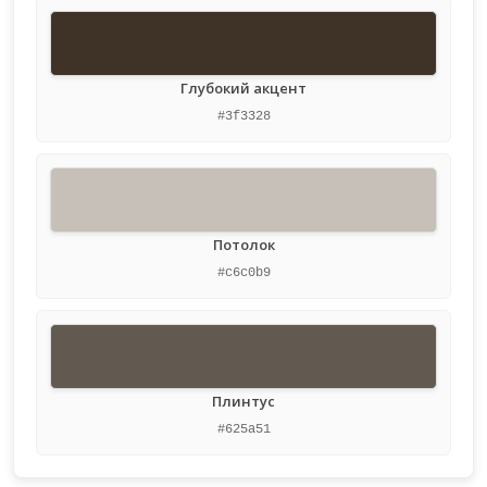
Глубокий акцент
#3f3328
Потолок
#c6c0b9
Плинтус
#625a51