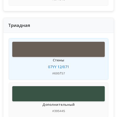
Триадная
Стены
07YY 12/071
#695f57
Дополнительный
#395445