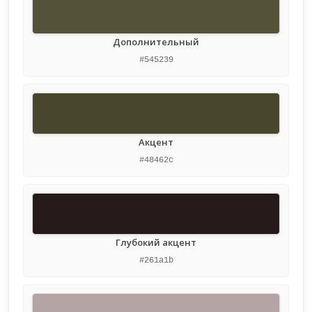
Дополнительный
#545239
Акцент
#48462c
Глубокий акцент
#261a1b