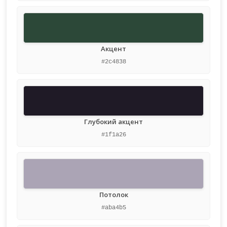
Акцент
#2c4838
Глубокий акцент
#1f1a26
Потолок
#aba4b5