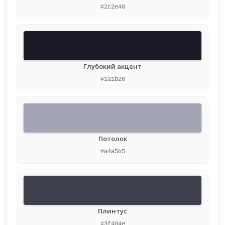
#2c2e48
Глубокий акцент
#1a1b26
Потолок
#a4a5b5
Плинтус
#3f404e