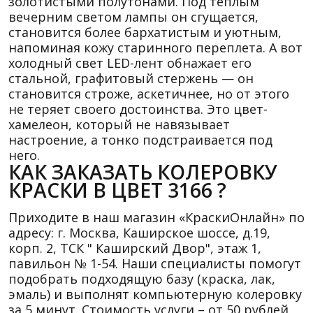
золотистыми полутонами. Под теплым
вечерним светом лампы он сгущается,
становится более бархатистым и уютным,
напоминая кожу старинного переплета. А вот
холодный свет LED-лент обнажает его
стальной, графитовый стержень — он
становится строже, аскетичнее, но от этого
не теряет своего достоинства. Это цвет-
хамелеон, который не навязывает
настроение, а тонко подстраивается под
него.
КАК ЗАКАЗАТЬ КОЛЕРОВКУ
КРАСКИ В ЦВЕТ 3166 ?
Приходите в наш магазин «КраскиОнлайн» по
адресу: г. Москва, Каширское шоссе, д.19,
корп. 2, ТСК " Каширский Двор", этаж 1,
павильон № 1-54. Наши специалисты помогут
подобрать подходящую базу (краска, лак,
эмаль) и выполнят компьютерную колеровку
за 5 минут. Стоимость услуги – от 50 рублей