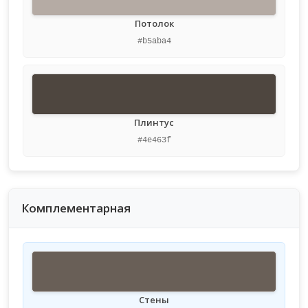
Потолок
#b5aba4
Плинтус
#4e463f
Комплементарная
Стены