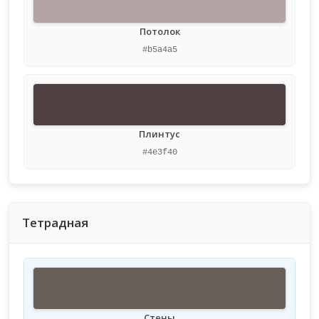
Потолок
#b5a4a5
Плинтус
#4e3f40
Тетрадная
Стены