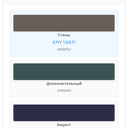
Стены
07YY 12/071
#695f57
Дополнительный
#395452
Акцент