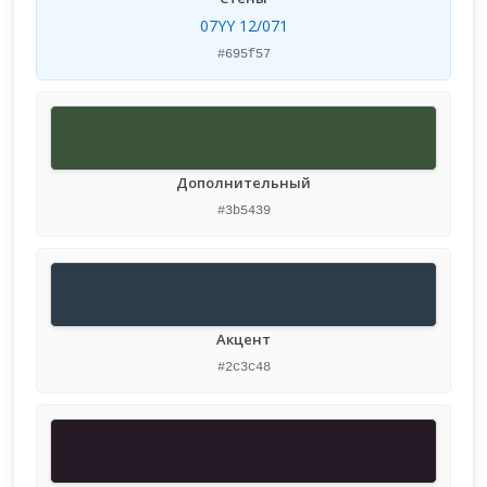
07YY 12/071
#695f57
Дополнительный
#3b5439
Акцент
#2c3c48