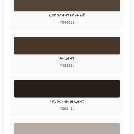
Дополнительный
#544539
Акцент
#48382c
Глубокий акцент
#261f1a