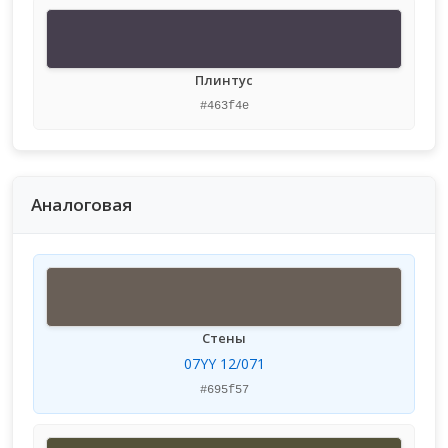
Плинтус
#463f4e
Аналоговая
Стены
07YY 12/071
#695f57