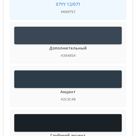
07YY 12/071
#695f57
Дополнительный
#394854
Акцент
#2c3c48
Глубокий акцент