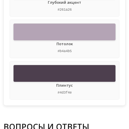
Глубокий акцент
#261a26
Потолок
#b4a4b5
Плинтус
#4d3f4e
ВОПРОСЫ И ОТВЕТЫ