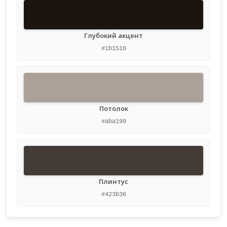
Глубокий акцент
#1b1510
Потолок
#aba199
Плинтус
#423b36