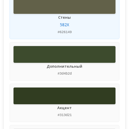
Стены
582X
#626149
Дополнительный
#3d4b2d
Акцент
#313d21