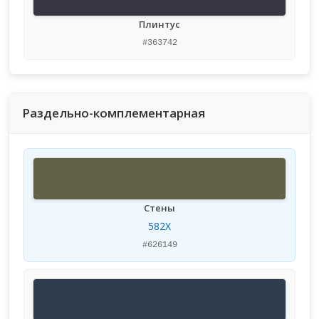
Плинтус
#363742
Раздельно-комплементарная
Стены
582X
#626149