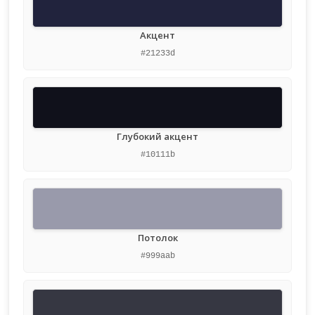
Акцент
#21233d
Глубокий акцент
#10111b
Потолок
#999aab