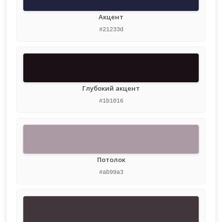
Акцент
#21233d
Глубокий акцент
#1b1016
Потолок
#ab99a3