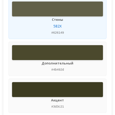
Стены
582X
#626149
Дополнительный
#4b492d
Акцент
#3d3c21