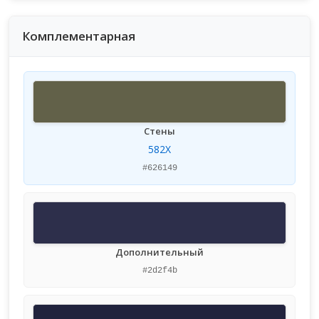
Комплементарная
Стены
582X
#626149
Дополнительный
#2d2f4b