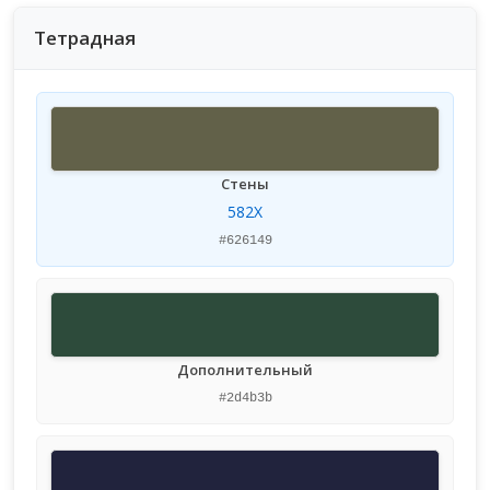
Тетрадная
Стены
582X
#626149
Дополнительный
#2d4b3b