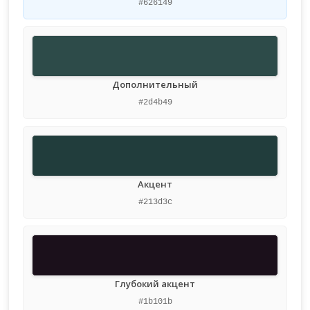
#626149
Дополнительный
#2d4b49
Акцент
#213d3c
Глубокий акцент
#1b101b