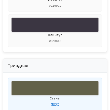
#a199ab
Плинтус
#3b3642
Триадная
Стены
582X