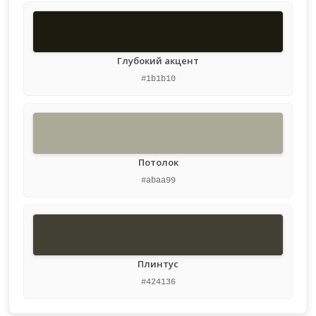
Глубокий акцент
#1b1b10
Потолок
#abaa99
Плинтус
#424136