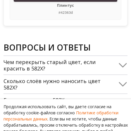
Плинтус
#42363d
ВОПРОСЫ И ОТВЕТЫ
Чем перекрыть старый цвет, если
красить в 582X?
Сколько слоёв нужно наносить цвет
582X?
Где использовать 582X, какие
помещения?
Продолжая использовать сайт, вы даете согласие на
обработку cookie-файлов согласно
Политике обработки
Какой грунт использовать перед
персональных данных
. Если вы не хотите, чтобы данные
окраской в 582X?
обрабатывались, просим отключить обработку в настройках