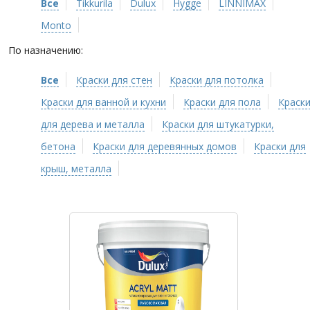
Все
Tikkurila
Dulux
Hygge
LINNIMAX
Monto
По назначению:
Все
Краски для стен
Краски для потолка
Краски для ванной и кухни
Краски для пола
Краск
для дерева и металла
Краски для штукатурки,
бетона
Краски для деревянных домов
Краски для
крыш, металла