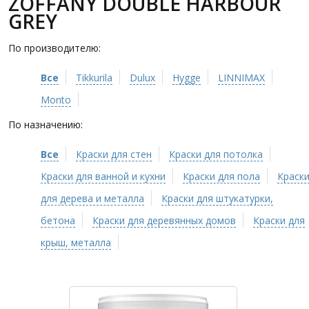
ZOFFANY DOUBLE HARBOUR
GREY
По производителю:
Все
Tikkurila
Dulux
Hygge
LINNIMAX
Monto
По назначению:
Все
Краски для стен
Краски для потолка
Краски для ванной и кухни
Краски для пола
Краск
для дерева и металла
Краски для штукатурки,
бетона
Краски для деревянных домов
Краски для
крыш, металла