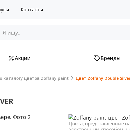
нусы
Контакты
Акции
Бренды
о каталогу цветов Zoffany paint
Цвет Zoffany Double Silve
LVER
Next
Цвета, представленные н
электронным способом и 