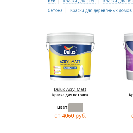
Все
Краски для стен
Краски для по
бетона
Краски для деревянных домов
Dulux Acryl Matt
Краска для потолка
К
Цвет:
от 4060 руб.