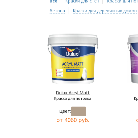
Все
Краски для стен
Краски для по
бетона
Краски для деревянных домов
Dulux Acryl Matt
Краска для потолка
К
Цвет:
от 4060 руб.