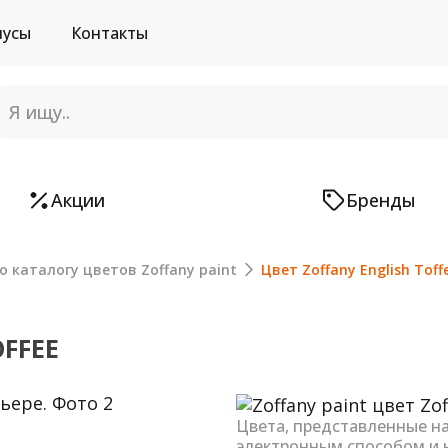
нусы
Контакты
Акции
Бренды
о каталогу цветов Zoffany paint
Цвет Zoffany English Toff
OFFEE
Next
Цвета, представленные н
электронным способом и 