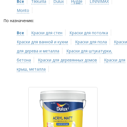
Все
Tikkurila
Dulux
Hygge
LINNIMAX
Monto
По назначению:
Все
Краски для стен
Краски для потолка
Краски для ванной и кухни
Краски для пола
Краск
для дерева и металла
Краски для штукатурки,
бетона
Краски для деревянных домов
Краски для
крыш, металла