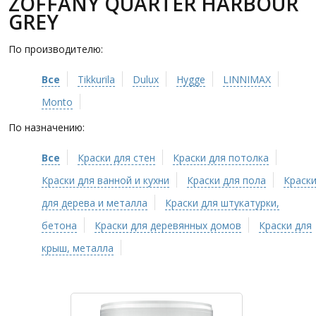
ZOFFANY QUARTER HARBOUR
GREY
По производителю:
Все
Tikkurila
Dulux
Hygge
LINNIMAX
Monto
По назначению:
Все
Краски для стен
Краски для потолка
Краски для ванной и кухни
Краски для пола
Краск
для дерева и металла
Краски для штукатурки,
бетона
Краски для деревянных домов
Краски для
крыш, металла