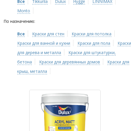
Все
Tikkurila
Dulux
Hygge
LINNIMAX
Monto
По назначению:
Все
Краски для стен
Краски для потолка
Краски для ванной и кухни
Краски для пола
Краск
для дерева и металла
Краски для штукатурки,
бетона
Краски для деревянных домов
Краски для
крыш, металла