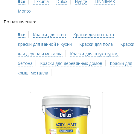
Все
Tikkurila
Dulux
Hygge
LINNIMAX
Monto
По назначению:
Все
Краски для стен
Краски для потолка
Краски для ванной и кухни
Краски для пола
Краск
для дерева и металла
Краски для штукатурки,
бетона
Краски для деревянных домов
Краски для
крыш, металла