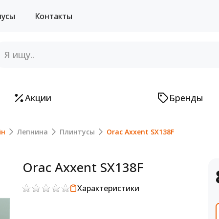
нусы
Контакты
Акции
Бренды
йн
Лепнина
Плинтусы
Orac Axxent SX138F
Orac Axxent SX138F
Характеристики