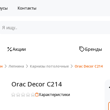
нусы
Контакты
Акции
Бренды
йн
Лепнина
Карнизы потолочные
Orac Decor C214
Orac Decor C214
Характеристики