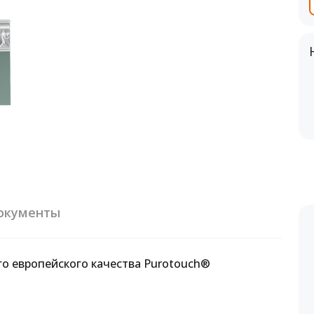
окументы
го европейского качества Purotouch®