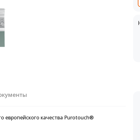
окументы
го европейского качества Purotouch®