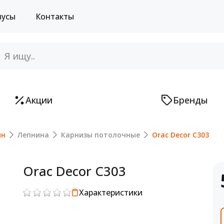
нусы
Контакты
Акции
Бренды
йн
Лепнина
Карнизы потолочные
Orac Decor C303
Orac Decor C303
Характеристики