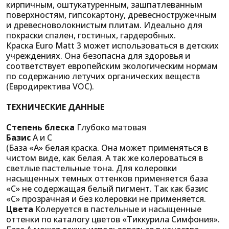
кирпичным, оштукатуренным, зашпатлеванным
поверхностям, гипсокартону, древесностружечным
и древесноволокнистым плитам. Идеально для
покраски спален, гостиных, гардеробных.
Краска Euro Matt 3 может использоваться в детских
учреждениях. Она безопасна для здоровья и
соответствует европейским экологическим нормам
по содержанию летучих органических веществ
(Евродиректива VOC).
ТЕХНИЧЕСКИЕ ДАННЫЕ
Степень блеска
Глубоко матовая
Базис
A и C
(База «А» белая краска. Она может применяться в
чистом виде, как белая. А так же колероваться в
светлые пастельные тона. Для колеровки
насыщенных темных оттенков применяется база
«С» не содержащая белый пигмент. Так как базис
«С» прозрачная и без колеровки не применяется.
Цвета
Колеруется в пастельные и насыщенные
оттенки по каталогу цветов «Тиккурила Симфония».