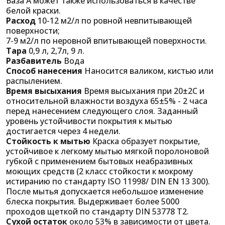
База A может также использоваться в качестве
белой краски.
Расход
10-12 м2/л по ровной невпитывающей
поверхности;
7-9 м2/л по неровной впитывающей поверхности.
Тара
0,9 л, 2,7л, 9 л.
Разбавитель
Вода
Способ нанесения
Наносится валиком, кистью или
распылением.
Время высыхания
Время высыхания при 20±2C и
относительной влажности воздуха 65±5% - 2 часа
перед нанесением следующего слоя. Заданный
уровень устойчивости покрытия к мытью
достигается через 4 недели.
Стойкость к мытью
Краска образует покрытие,
устойчивое к легкому мытью мягкой поролоновой
губкой с применением бытовых неабразивных
моющих средств (2 класс стойкости к мокрому
истиранию по стандарту ISO 11998/ DIN EN 13 300).
После мытья допускается небольшое изменение
блеска покрытия. Выдерживает более 5000
проходов щеткой по стандарту DIN 53778 Т2.
Сухой остаток
около 53% в зависимости от цвета.