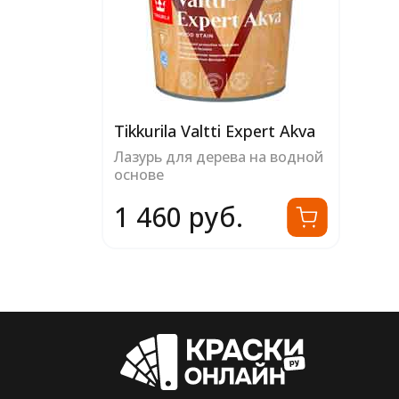
Tikkurila Valtti Expert Akva
Лазурь для дерева на водной
основе
1 460 руб.