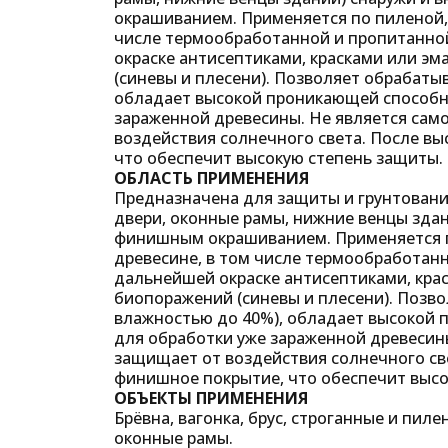
окрашиванием. Применяется по пиленой, 
числе термообработанной и пропитанн
окраске антисептиками, красками или э
(синевы и плесени). Позволяет обрабаты
обладает высокой проникающей способн
зараженной древесины. Не является сам
воздействия солнечного света. После в
что обеспечит высокую степень защиты.
ОБЛАСТЬ
ПРИМЕНЕНИЯ
Предназначена для защиты и грунтовани
двери, оконные рамы, нижние венцы зда
финишным окрашиванием. Применяется п
древесине, в том числе термообработан
дальнейшей окраске антисептиками, кра
биопоражений (синевы и плесени). Позво
влажностью до 40%), обладает высокой 
для обработки уже зараженной древесин
защищает от воздействия солнечного св
финишное покрытие, что обеспечит высо
ОБЪЕКТЫ ПРИМЕНЕНИЯ
Брёвна, вагонка, брус, строганные и пиле
оконные рамы.