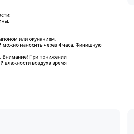
ости;
ины.
мпоном или окунанием.
й можно наносить через 4 часа. Финишную
в. Внимание! При понижении
й влажности воздуха время