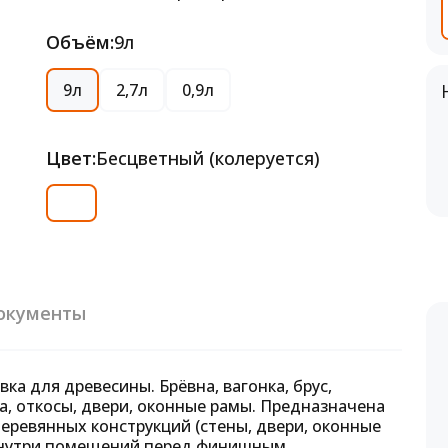
Объём:
9л
9л
2,7л
0,9л
Цвет:
Бесцветный (колеруется)
окументы
а для древесины. Брёвна, вагонка, брус,
а, откосы, двери, оконные рамы. Предназначена
еревянных конструкций (стены, двери, оконные
 внутри помещений перед финишным