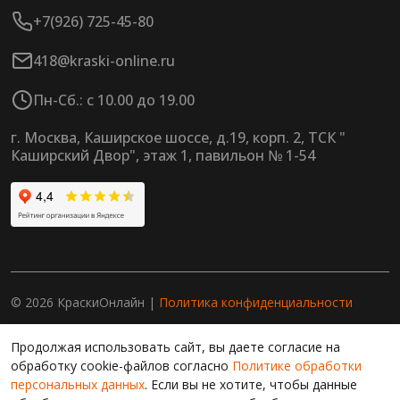
+7(926) 725-45-80
418@kraski-online.ru
Пн-Сб.: с 10.00 до 19.00
г. Москва, Каширское шоссе, д.19, корп. 2, ТСК "
Каширский Двор", этаж 1, павильон № 1-54
© 2026 КраскиОнлайн |
Политика конфиденциальности
Продолжая работу с сайтом, вы даете согласие на
Продолжая использовать сайт, вы даете согласие на
использование сайтом cookies и обработку персональных
данных в целях функционирования сайта, проведения
обработку cookie-файлов согласно
Политике обработки
ретаргетинга, статистических исследований, улучшения
персональных данных
. Если вы не хотите, чтобы данные
сервиса и предоставления релевантной рекламной